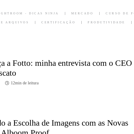
IGHTROOM - DICAS NINJA
MERCADO
CURSO DE 
DE ARQUIVOS
CERTIFICAÇÃO
PRODUTIVIDADE
a a Fotto: minha entrevista com o CEO
scato
12min de leitura
do a Escolha de Imagens com as Novas
 Alboom Proof