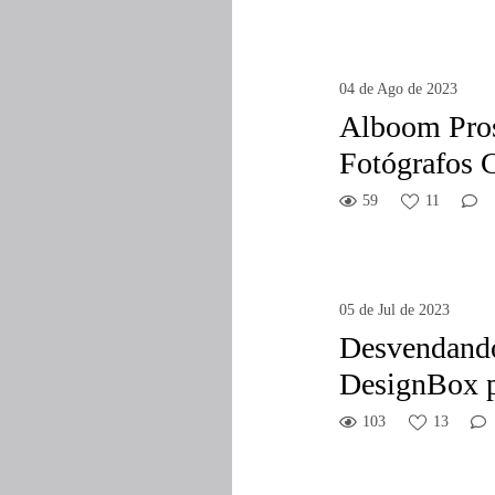
04 de Ago de 2023
Alboom Pros
Fotógrafos 
59
11
05 de Jul de 2023
Desvendando
DesignBox p
103
13