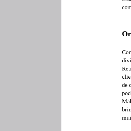
com
Or
Com
div
Ret
cli
de 
pod
Mak
bri
mui