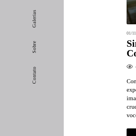
Galerias
01/11
Si
Sobre
Co
Contato
Com
exp
ima
cru
voc