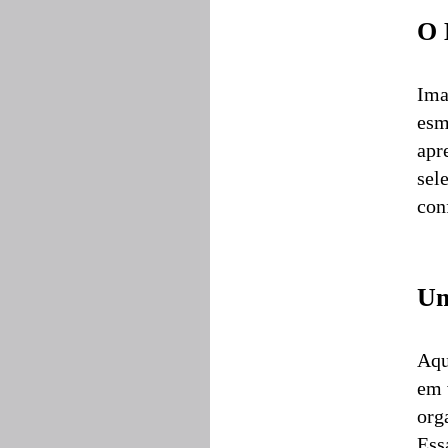
O 
Ima
esm
apr
sel
con
Um
Aqu
em 
org
Ess