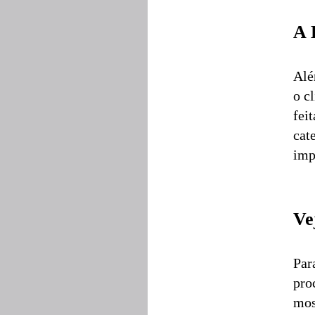
A 
Alé
o c
fei
cat
imp
Ve
Par
pro
mos