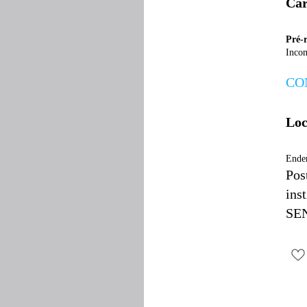
Car
Pré-r
Inco
CO
Loc
Ende
Pos
ins
SE