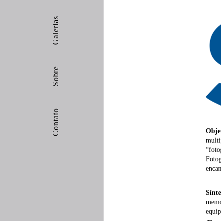
Galerias
Sobre
Contato
Obje
multi
“foto
Fotog
encan
Sínt
memór
equip