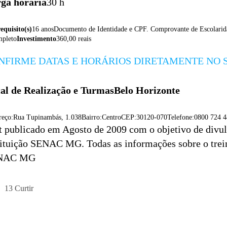
ga horária
30 h
equisito(s)
16 anosDocumento de Identidade e CPF. Comprovante de Escolari
mpleto
Investimento
360,00 reais
NFIRME DATAS E HORÁRIOS DIRETAMENTE NO S
al de Realização e Turmas
Belo Horizonte
reço:Rua Tupinambás, 1.038Bairro:CentroCEP:30120-070Telefone:0800 724 
t publicado em Agosto de 2009 com o objetivo de divulg
tituição SENAC MG. Todas as informações sobre o tre
NAC MG
13
Curtir