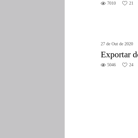
7010
21
27 de Out de 2020
Exportar d
5046
24