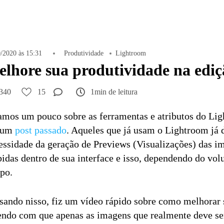
/2020 às 15:31
Produtividade
Lightroom
lhore sua produtividade na ediçã
340
15
1min de leitura
amos um pouco sobre as ferramentas e atributos do Lig
 um
post passado
. Aqueles que já usam o Lightroom já
essidade da geração de Previews (Visualizações) das i
bidas dentro de sua interface e isso, dependendo do vo
po.
sando nisso, fiz um vídeo rápido sobre como melhorar 
endo com que apenas as imagens que realmente deve ser