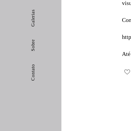
vis
Galerias
Con
htt
Sobre
Até
Contato