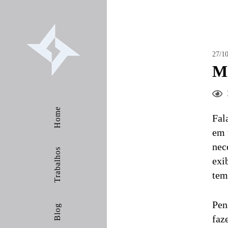
27/10
Me
Home
Fal
em
nec
Trabalhos
exi
tem
Pen
Blog
faz